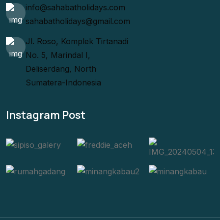
info@sahabatholidays.com
sahabatholidays@gmail.com
Jl. Roso, Komplek Tirtanadi
No. 5, Marindal I,
Deliserdang, North
Sumatera-Indonesia
Instagram Post