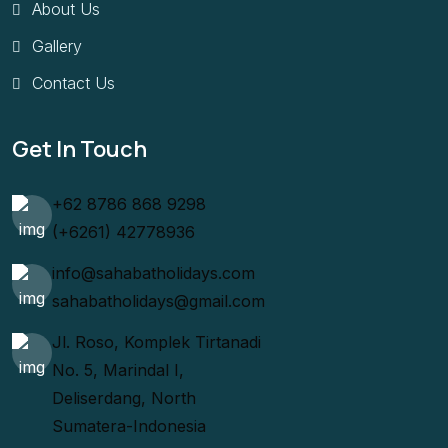
About Us
Gallery
Contact Us
Get In Touch
+62 8786 868 9298
(+6261) 42778936
info@sahabatholidays.com
sahabatholidays@gmail.com
Jl. Roso, Komplek Tirtanadi
No. 5, Marindal I,
Deliserdang, North
Sumatera-Indonesia