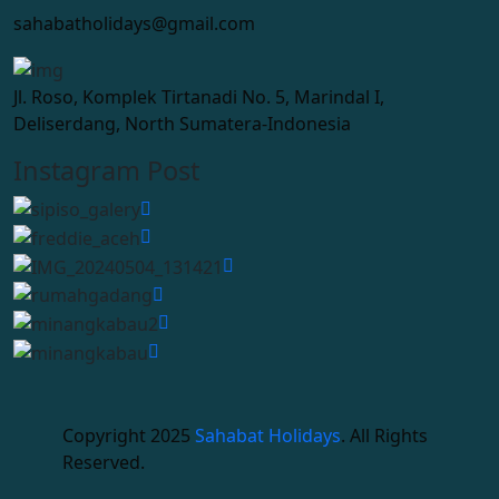
sahabatholidays@gmail.com
Jl. Roso, Komplek Tirtanadi No. 5, Marindal I,
Deliserdang, North Sumatera-Indonesia
Instagram Post
Copyright 2025
Sahabat Holidays
. All Rights
Reserved.