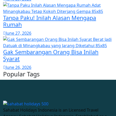
Tanpa Paku! Inilah Alasan Mengapa
Rumah
June 27, 2026
Gak Sembarangan Orang Bisa Inilah
Syarat
June 26, 2026
Popular Tags
Sahabat Holidays Indonesia is an Licensed Travel