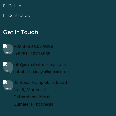
Gallery
Contact Us
Get In Touch
+62 8786 868 9298
(+6261) 42778936
info@sahabatholidays.com
sahabatholidays@gmail.com
Jl. Roso, Komplek Tirtanadi
No. 5, Marindal I,
Deliserdang, North
Sumatera-Indonesia