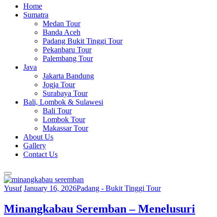
Home
Sumatra
Medan Tour
Banda Aceh
Padang Bukit Tinggi Tour
Pekanbaru Tour
Palembang Tour
Java
Jakarta Bandung
Jogja Tour
Surabaya Tour
Bali, Lombok & Sulawesi
Bali Tour
Lombok Tour
Makassar Tour
About Us
Gallery
Contact Us
Yusuf
January 16, 2026
Padang - Bukit Tinggi Tour
Minangkabau Seremban – Menelusuri