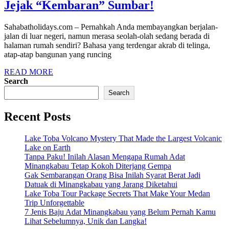
Jejak “Kembaran” Sumbar!
Sahabatholidays.com – Pernahkah Anda membayangkan berjalan-
jalan di luar negeri, namun merasa seolah-olah sedang berada di
halaman rumah sendiri? Bahasa yang terdengar akrab di telinga,
atap-atap bangunan yang runcing
READ MORE
Search
Search
Recent Posts
Lake Toba Volcano Mystery That Made the Largest Volcanic
Lake on Earth
Tanpa Paku! Inilah Alasan Mengapa Rumah Adat
Minangkabau Tetap Kokoh Diterjang Gempa
Gak Sembarangan Orang Bisa Inilah Syarat Berat Jadi
Datuak di Minangkabau yang Jarang Diketahui
Lake Toba Tour Package Secrets That Make Your Medan
Trip Unforgettable
7 Jenis Baju Adat Minangkabau yang Belum Pernah Kamu
Lihat Sebelumnya, Unik dan Langka!