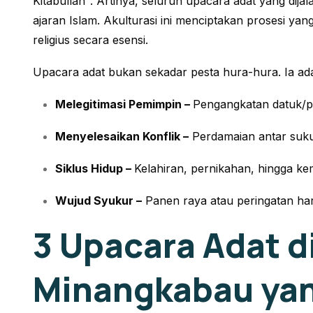
Kitabullah”
. Artinya, seluruh upacara adat yang dij
ajaran Islam. Akulturasi ini menciptakan prosesi y
religius secara esensi.
Upacara adat bukan sekadar pesta hura-hura. Ia ad
Melegitimasi Pemimpin –
Pengangkatan datuk/p
Menyelesaikan Konflik –
Perdamaian antar suku
Siklus Hidup –
Kelahiran, pernikahan, hingga ke
Wujud Syukur –
Panen raya atau peringatan har
3 Upacara Adat d
Minangkabau yan