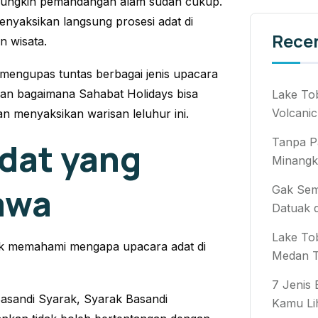
 mungkin pemandangan alam sudah cukup.
menyaksikan langsung prosesi adat di
Rece
n wisata.
 mengupas tuntas berbagai jenis upacara
, dan bagaimana Sahabat Holidays bisa
Lake To
Volcanic
an menyaksikan warisan leluhur ini.
Tanpa P
Adat yang
Minangk
awa
Gak Semb
Datuak 
Lake To
tuk memahami mengapa upacara adat di
Medan T
7 Jenis
Basandi Syarak, Syarak Basandi
Kamu Li