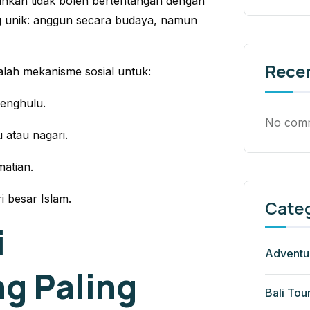
alankan tidak boleh bertentangan dengan
ang unik: anggun secara budaya, namun
Rece
alah mekanisme sosial untuk:
enghulu.
No comm
 atau nagari.
matian.
i besar Islam.
Cate
i
Adventu
g Paling
Bali Tou