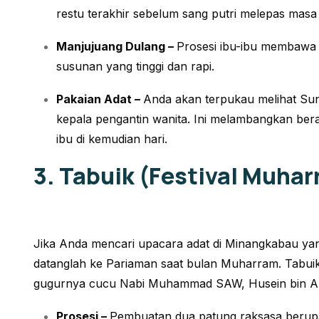
restu terakhir sebelum sang putri melepas masa 
Manjujuang Dulang –
Prosesi ibu-ibu membawa 
susunan yang tinggi dan rapi.
Pakaian Adat –
Anda akan terpukau melihat
Sun
kepala pengantin wanita. Ini melambangkan bera
ibu di kemudian hari.
3. Tabuik (Festival Muha
Jika Anda mencari upacara adat di Minangkabau yan
datanglah ke Pariaman saat bulan Muharram. Tabui
gugurnya cucu Nabi Muhammad SAW, Husein bin Ali,
Prosesi –
Pembuatan dua patung raksasa berup