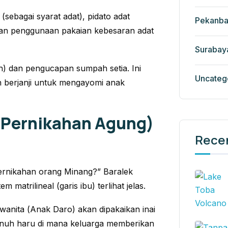
sebagai syarat adat), pidato adat
Pekanba
dan penggunaan pakaian kebesaran adat
Surabay
h
) dan pengucapan sumpah setia. Ini
Uncateg
 berjanji untuk mengayomi anak
a Pernikahan Agung)
Rece
pernikahan orang Minang?”
Baralek
 matrilineal (garis ibu) terlihat jelas.
wanita (
Anak Daro
) akan dipakaikan inai
enuh haru di mana keluarga memberikan