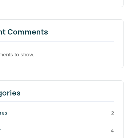
nt Comments
ents to show.
gories
res
2
r
4